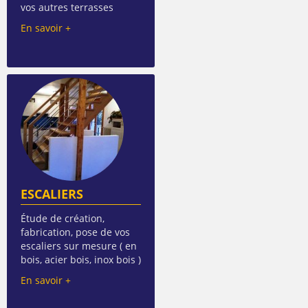
vos autres terrasses
En savoir +
ESCALIERS
Étude de création,
fabrication, pose de vos
escaliers sur mesure ( en
bois, acier bois, inox bois )
En savoir +