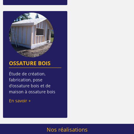
OSSATURE BOIS
Étude de création,
fabrication, pose
d’ossature bois et de
maison à ossature bois
En savoir +
Nos réalisations