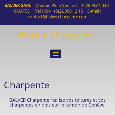
BALVER SARL
- Chemin Plein Vent 23 - 1228 PLAN-LES-
OUATES | Tél : 0041 (0)22 300 12 15 | E-mail :
contact@balvercharpente.com
Balver Charpente
Toggle
navigation
Charpente
BALVER Charpente réalise vos toitures et vos
charpentes en bois sur le canton de Genève