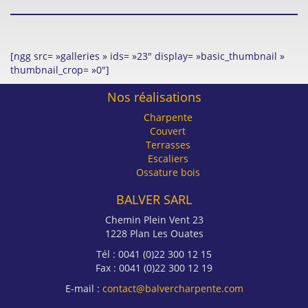
[ngg src= »galleries » ids= »23″ display= »basic_thumbnail »
thumbnail_crop= »0″]
Nos réalisations
Charpente
Couvert
Terrasses
Escaliers
Ossature bois
BALVER SARL
Chemin Plein Vent 23
1228 Plan Les Ouates
Tél : 0041 (0)22 300 12 15
Fax : 0041 (0)22 300 12 19
E-mail :
contact@balvercharpente.com